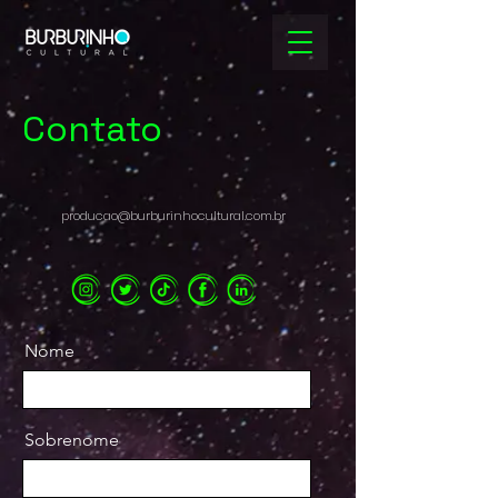
Contato
producao@burburinhocultural.com.br
Nome
Sobrenome